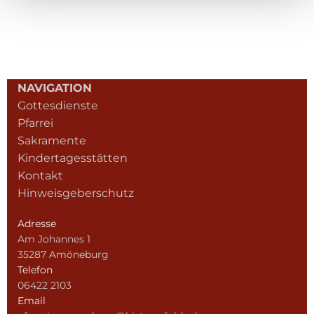
NAVIGATION
Gottesdienste
Pfarrei
Sakramente
Kindertagesstätten
Kontakt
Hinweisgeberschutz
Adresse
Am Johannes 1
35287 Amöneburg
Telefon
06422 2103
Email