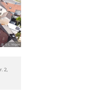
© L. Vogler
. 2,