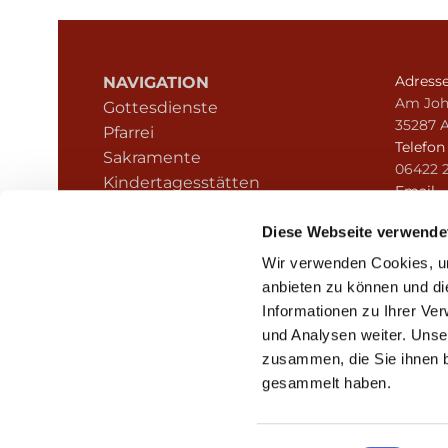
Adress
NAVIGATION
Am Joh
Gottesdienste
35287 
Pfarrei
Telefo
Sakramente
06422 
Kindertagesstätten
Email
Kontakt
pfarre
Hinweisgeberschutz
Diese Webseite verwende
Wir verwenden Cookies, um
anbieten zu können und di
Informationen zu Ihrer Ve
und Analysen weiter. Unse
zusammen, die Sie ihnen b
I
gesammelt haben.