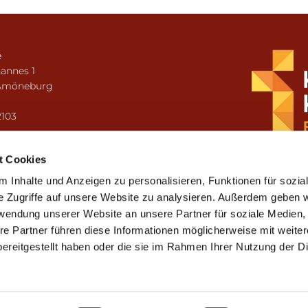
e
annes 1
Amöneburg
n
2103
i.amoeneburg@bistum-fulda.de
t Cookies
 Inhalte und Anzeigen zu personalisieren, Funktionen für sozia
e Zugriffe auf unsere Website zu analysieren. Außerdem geben w
rwendung unserer Website an unsere Partner für soziale Medien
re Partner führen diese Informationen möglicherweise mit weite
ereitgestellt haben oder die sie im Rahmen Ihrer Nutzung der D
mpressum
Datenschutzerklärung
ChurchDesk-Lo