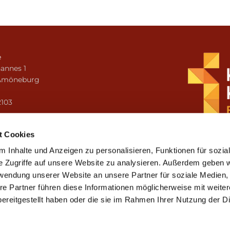
e
annes 1
Amöneburg
n
2103
i.amoeneburg@bistum-fulda.de
t Cookies
 Inhalte und Anzeigen zu personalisieren, Funktionen für sozia
e Zugriffe auf unsere Website zu analysieren. Außerdem geben w
rwendung unserer Website an unsere Partner für soziale Medien
re Partner führen diese Informationen möglicherweise mit weite
ereitgestellt haben oder die sie im Rahmen Ihrer Nutzung der D
mpressum
Datenschutzerklärung
ChurchDesk-Lo