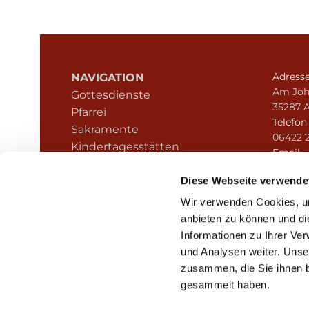
Adress
NAVIGATION
Am Joh
Gottesdienste
35287 
Pfarrei
Telefo
Sakramente
06422 
Kindertagesstätten
Email
Kontakt
pfarre
Hinweisgeberschutz
Diese Webseite verwende
Wir verwenden Cookies, um
anbieten zu können und di
Informationen zu Ihrer Ve
und Analysen weiter. Unse
zusammen, die Sie ihnen b
I
gesammelt haben.