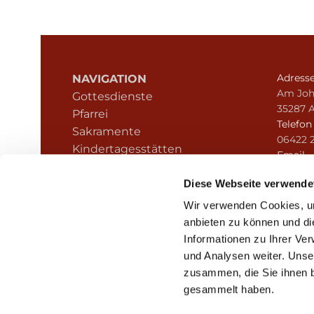
Adress
NAVIGATION
Am Joh
Gottesdienste
35287 
Pfarrei
Telefo
Sakramente
06422 
Kindertagesstätten
Email
Kontakt
pfarre
Hinweisgeberschutz
Diese Webseite verwende
Wir verwenden Cookies, um
anbieten zu können und di
Informationen zu Ihrer Ve
und Analysen weiter. Unse
zusammen, die Sie ihnen b
I
gesammelt haben.