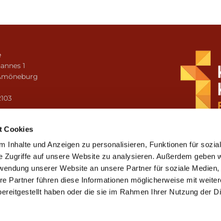
e
annes 1
Amöneburg
n
2103
i.amoeneburg@bistum-fulda.de
t Cookies
 Inhalte und Anzeigen zu personalisieren, Funktionen für sozia
e Zugriffe auf unsere Website zu analysieren. Außerdem geben w
rwendung unserer Website an unsere Partner für soziale Medien
re Partner führen diese Informationen möglicherweise mit weite
ereitgestellt haben oder die sie im Rahmen Ihrer Nutzung der D
mpressum
Datenschutzerklärung
ChurchDesk-Lo