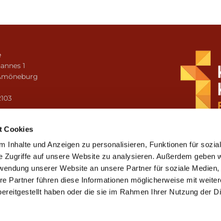
e
annes 1
Amöneburg
n
2103
i.amoeneburg@bistum-fulda.de
t Cookies
 Inhalte und Anzeigen zu personalisieren, Funktionen für sozia
e Zugriffe auf unsere Website zu analysieren. Außerdem geben w
rwendung unserer Website an unsere Partner für soziale Medien
re Partner führen diese Informationen möglicherweise mit weite
ereitgestellt haben oder die sie im Rahmen Ihrer Nutzung der D
mpressum
Datenschutzerklärung
ChurchDesk-Lo