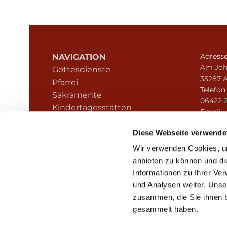
Adress
NAVIGATION
Am Joh
Gottesdienste
35287 
Pfarrei
Telefo
Sakramente
06422 
Kindertagesstätten
Email
Kontakt
pfarre
Hinweisgeberschutz
Diese Webseite verwende
Wir verwenden Cookies, um
anbieten zu können und di
Informationen zu Ihrer Ve
und Analysen weiter. Unse
zusammen, die Sie ihnen b
I
gesammelt haben.