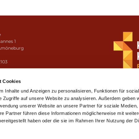
e
annes 1
Amöneburg
n
2103
i.amoeneburg@bistum-fulda.de
t Cookies
 Inhalte und Anzeigen zu personalisieren, Funktionen für sozia
e Zugriffe auf unsere Website zu analysieren. Außerdem geben w
rwendung unserer Website an unsere Partner für soziale Medien
re Partner führen diese Informationen möglicherweise mit weite
ereitgestellt haben oder die sie im Rahmen Ihrer Nutzung der D
mpressum
Datenschutzerklärung
ChurchDesk-Lo