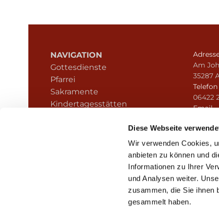
Adress
NAVIGATION
Am Joh
Gottesdienste
35287 
Pfarrei
Telefo
Sakramente
06422 
Kindertagesstätten
Email
Kontakt
pfarre
Hinweisgeberschutz
Diese Webseite verwende
Wir verwenden Cookies, um
anbieten zu können und di
Informationen zu Ihrer Ve
und Analysen weiter. Unse
zusammen, die Sie ihnen b
I
gesammelt haben.