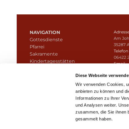
Adress
NAVIGATION
Am Joh
Gottesdienste
35287 
Pfarrei
Telefo
Sakramente
06422 
Kindertagesstätten
Email
Kontakt
pfarre
Hinweisgeberschutz
Diese Webseite verwende
Wir verwenden Cookies, um
anbieten zu können und di
Informationen zu Ihrer Ve
und Analysen weiter. Unse
zusammen, die Sie ihnen b
I
gesammelt haben.