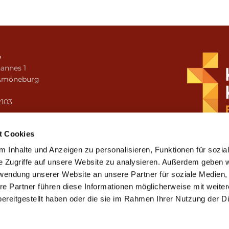
e
annes 1
Amöneburg
n
2103
i.amoeneburg@bistum-fulda.de
t Cookies
 Inhalte und Anzeigen zu personalisieren, Funktionen für sozia
e Zugriffe auf unsere Website zu analysieren. Außerdem geben w
rwendung unserer Website an unsere Partner für soziale Medien
re Partner führen diese Informationen möglicherweise mit weite
ereitgestellt haben oder die sie im Rahmen Ihrer Nutzung der D
mpressum
Datenschutzerklärung
ChurchDesk-Lo