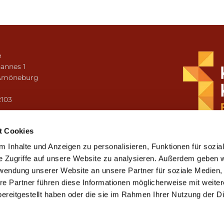
e
annes 1
Amöneburg
n
2103
i.amoeneburg@bistum-fulda.de
t Cookies
 Inhalte und Anzeigen zu personalisieren, Funktionen für sozia
e Zugriffe auf unsere Website zu analysieren. Außerdem geben w
rwendung unserer Website an unsere Partner für soziale Medien
re Partner führen diese Informationen möglicherweise mit weite
ereitgestellt haben oder die sie im Rahmen Ihrer Nutzung der D
mpressum
Datenschutzerklärung
ChurchDesk-Lo