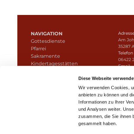
Adress
NAVIGATION
Am Joh
Gottesdienste
35287 
Pfarrei
Telefo
Sakramente
06422 
Kindertagesstätten
Email
Kontakt
pfarre
Hinweisgeberschutz
Diese Webseite verwende
Wir verwenden Cookies, um
anbieten zu können und di
Informationen zu Ihrer Ve
und Analysen weiter. Unse
zusammen, die Sie ihnen b
I
gesammelt haben.