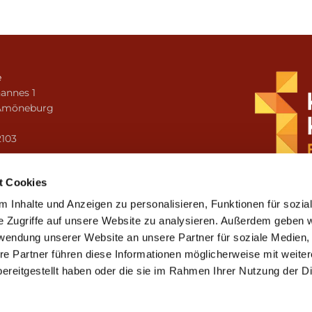
e
annes 1
Amöneburg
n
2103
i.amoeneburg@bistum-fulda.de
t Cookies
 Inhalte und Anzeigen zu personalisieren, Funktionen für sozia
e Zugriffe auf unsere Website zu analysieren. Außerdem geben w
rwendung unserer Website an unsere Partner für soziale Medien
re Partner führen diese Informationen möglicherweise mit weite
ereitgestellt haben oder die sie im Rahmen Ihrer Nutzung der D
mpressum
Datenschutzerklärung
ChurchDesk-Lo