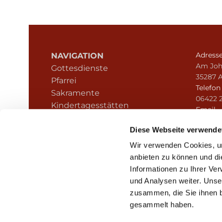
Adress
NAVIGATION
Am Joh
Gottesdienste
35287 
Pfarrei
Telefo
Sakramente
06422 
Kindertagesstätten
Email
Kontakt
pfarre
Hinweisgeberschutz
Diese Webseite verwende
Wir verwenden Cookies, um
anbieten zu können und di
Informationen zu Ihrer Ve
und Analysen weiter. Unse
zusammen, die Sie ihnen b
I
gesammelt haben.