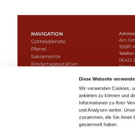
Adress
NAVIGATION
Am Joh
Gottesdienste
35287 
Pfarrei
Telefo
Sakramente
06422 
Kindertagesstätten
Email
Kontakt
pfarre
Hinweisgeberschutz
Diese Webseite verwende
Wir verwenden Cookies, um
anbieten zu können und di
Informationen zu Ihrer Ve
und Analysen weiter. Unse
zusammen, die Sie ihnen b
I
gesammelt haben.