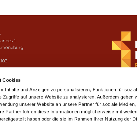
e
annes 1
Amöneburg
n
2103
i.amoeneburg@bistum-fulda.de
t Cookies
 Inhalte und Anzeigen zu personalisieren, Funktionen für sozia
e Zugriffe auf unsere Website zu analysieren. Außerdem geben w
rwendung unserer Website an unsere Partner für soziale Medien
re Partner führen diese Informationen möglicherweise mit weite
ereitgestellt haben oder die sie im Rahmen Ihrer Nutzung der D
mpressum
Datenschutzerklärung
ChurchDesk-Lo