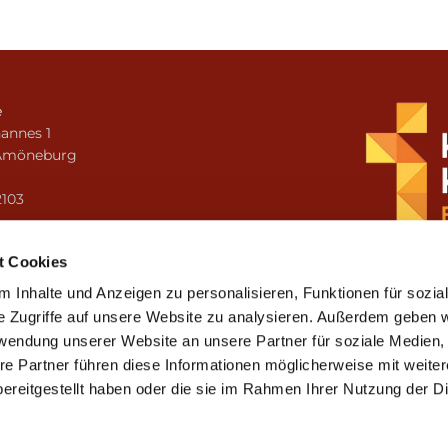
e
annes 1
Amöneburg
n
2103
i.amoeneburg@bistum-fulda.de
t Cookies
 Inhalte und Anzeigen zu personalisieren, Funktionen für sozia
e Zugriffe auf unsere Website zu analysieren. Außerdem geben w
rwendung unserer Website an unsere Partner für soziale Medien
re Partner führen diese Informationen möglicherweise mit weite
ereitgestellt haben oder die sie im Rahmen Ihrer Nutzung der D
mpressum
Datenschutzerklärung
ChurchDesk-Lo