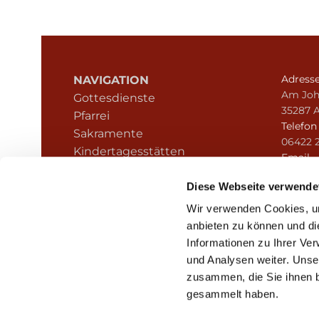
Adress
NAVIGATION
Am Joh
Gottesdienste
35287 
Pfarrei
Telefo
Sakramente
06422 
Kindertagesstätten
Email
Kontakt
pfarre
Hinweisgeberschutz
Diese Webseite verwende
Wir verwenden Cookies, um
anbieten zu können und di
Informationen zu Ihrer Ve
und Analysen weiter. Unse
zusammen, die Sie ihnen b
I
gesammelt haben.