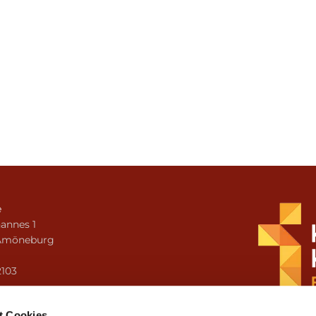
e
annes 1
Amöneburg
n
2103
i.amoeneburg@bistum-fulda.de
t Cookies