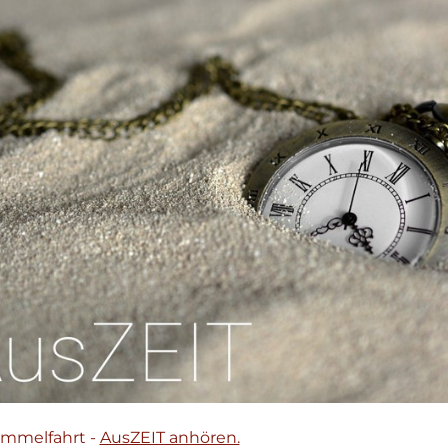
Himmelfahrt -
AusZEIT anhören.