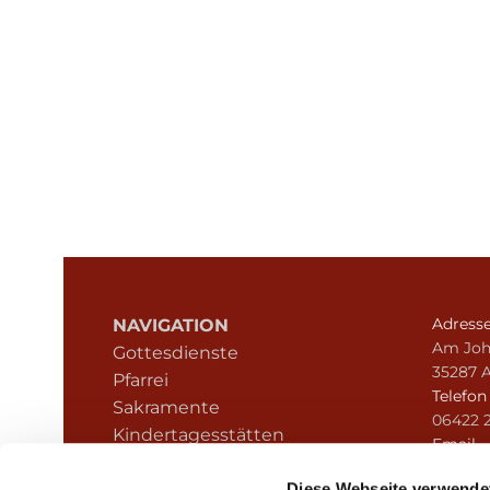
Adress
NAVIGATION
Am Joh
Gottesdienste
35287 
Pfarrei
Telefo
Sakramente
06422 
Kindertagesstätten
Email
Kontakt
pfarre
Diese Webseite verwende
Hinweisgeberschutz