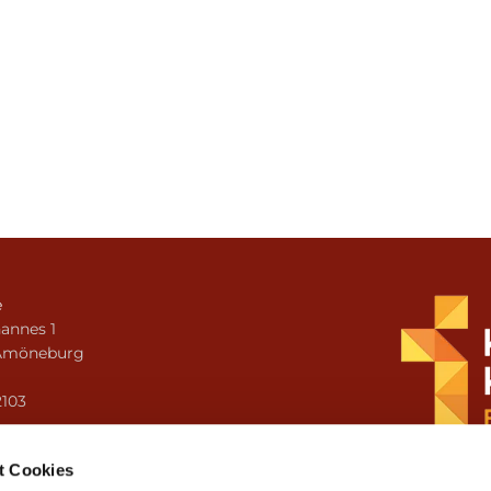
e
annes 1
Amöneburg
n
2103
i.amoeneburg@bistum-fulda.de
t Cookies