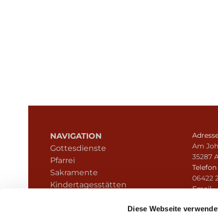
Adress
NAVIGATION
Am Joh
Gottesdienste
35287 
Pfarrei
Telefo
Sakramente
06422 
Kindertagesstätten
Email
Kontakt
pfarre
Hinweisgeberschutz
Diese Webseite verwende