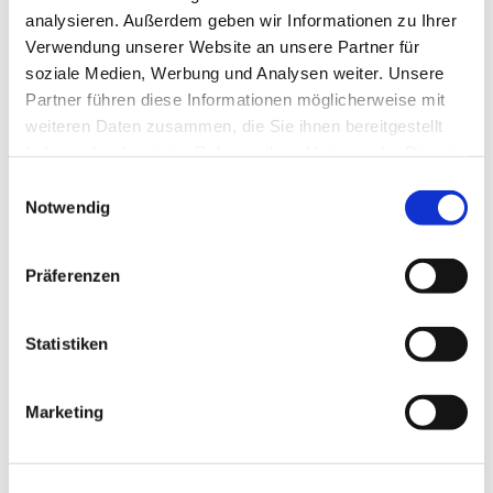
analysieren. Außerdem geben wir Informationen zu Ihrer
Verwendung unserer Website an unsere Partner für
Dies könnte Sie auch
soziale Medien, Werbung und Analysen weiter. Unsere
interessieren
Partner führen diese Informationen möglicherweise mit
weiteren Daten zusammen, die Sie ihnen bereitgestellt
haben oder die sie im Rahmen Ihrer Nutzung der Dienste
gesammelt haben.
Einwilligungsauswahl
Notwendig
Präferenzen
Statistiken
Marketing